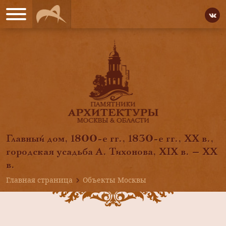
Главный дом, 1800-е гг., 1830-е гг., XX в.,
городская усадьба А. Тихонова, XIX в. — XX
в.
Главная страница
Объекты Москвы