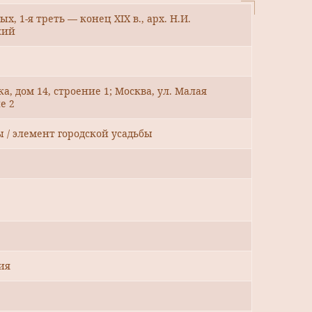
х, 1-я треть — конец XIX в., арх. Н.И.
кий
а, дом 14, строение 1; Москва, ул. Малая
е 2
ы / элемент городской усадьбы
ия