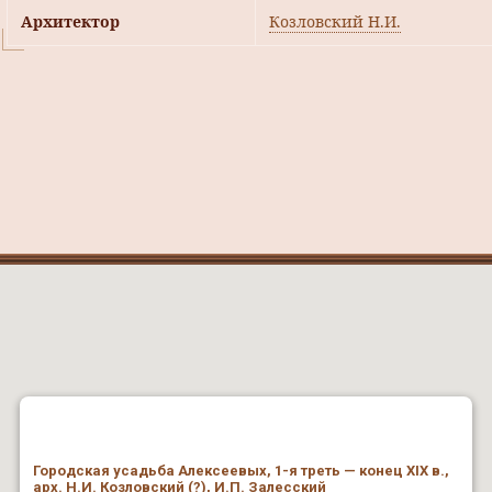
Архитектор
Козловский Н.И.
Городская усадьба Алексеевых, 1-я треть — конец XIX в.,
арх. Н.И. Козловский (?), И.П. Залесский