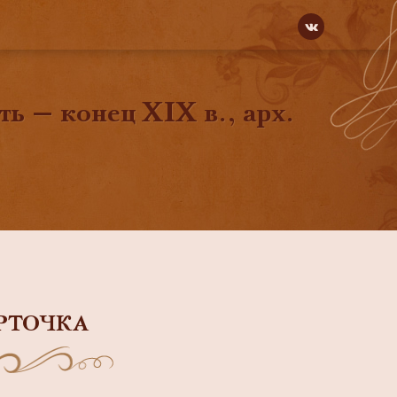
ть — конец XIX в., арх.
РТОЧКА