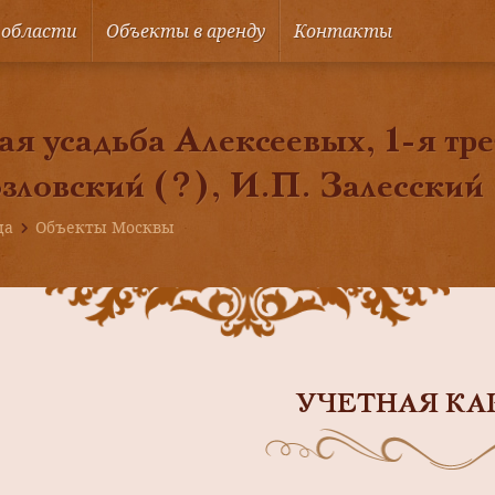
 области
Объекты в аренду
Контакты
я усадьба Алексеевых, 1-я тре
зловский (?), И.П. Залесский
ца
Объекты Москвы
УЧЕТНАЯ КА