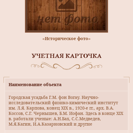
«Историческое фото»
УЧЕТНАЯ КАРТОЧКА
Наименование объекта
Городская усадьба Г.М. фон Вогау. Научно-
исследовательский физико-химический институт
им. Л.Я. Карпова, конец XIX в., 1920-е гг., арх. В.А.
Коссов, С.Г. Чернышев, Б.М. Иофан. Здесь в конце XIX
в. работали ученые: А.Н.Бах, С.С.Медведев,
М.Я.Кагин, И.А.Казарновский и другие