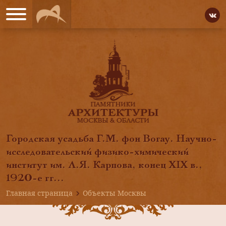
Городская усадьба Г.М. фон Вогау. Научно-
исследовательский физико-химический
институт им. Л.Я. Карпова, конец XIX в.,
1920-е гг...
Главная страница
Объекты Москвы