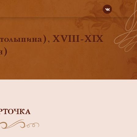
Столыпина), XVIII-XIX
я)
РТОЧКА