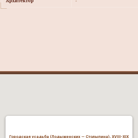
Архитектор
-
Городская усадьба (Лодыженских — Столыпина), XVIII-XIX