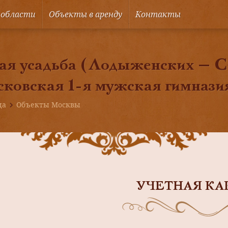
 области
Объекты в аренду
Контакты
ая усадьба (Лодыженских — 
сковская 1-я мужская гимнази
ца
Объекты Москвы
УЧЕТНАЯ КА