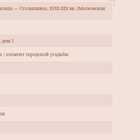
ских — Столыпина), XVIII-XIX вв. (Московская
 дом 2
ы / элемент городской усадьбы
ия