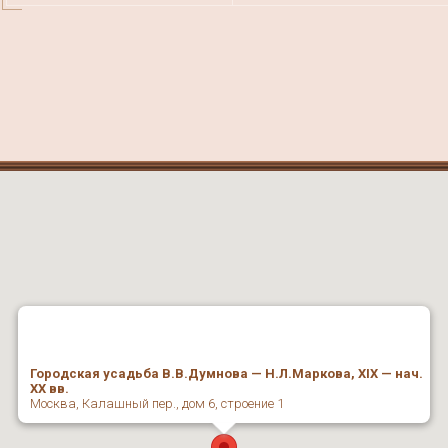
Городская усадьба В.В.Думнова — Н.Л.Маркова, XIX — нач.
XX вв.
Москва, Калашный пер., дом 6, строение 1