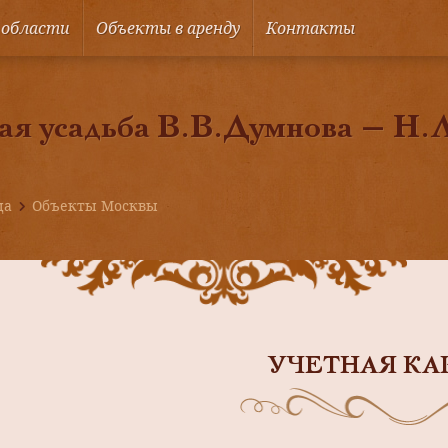
 области
Объекты в аренду
Контакты
ая усадьба В.В.Думнова — Н.
ца
Объекты Москвы
УЧЕТНАЯ КА