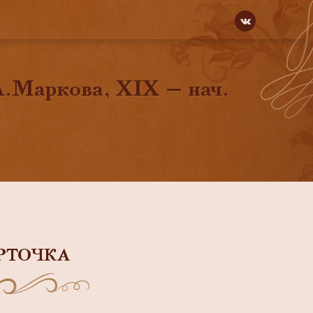
Л.Маркова, XIX — нач.
РТОЧКА