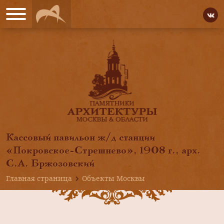
Кассовый павильон ж/д станции
«Покровское-Стрешнево», 1908 г., арх.
С.А. Бржозовский
Главная страница
Объекты Москвы