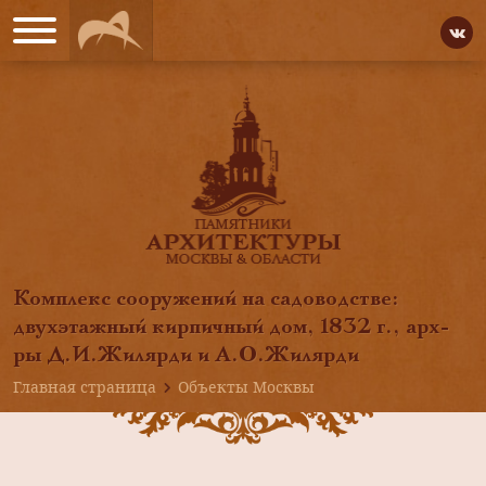
Комплекс сооружений на садоводстве:
двухэтажный кирпичный дом, 1832 г., арх-
ры Д.И.Жилярди и А.О.Жилярди
Главная страница
Объекты Москвы