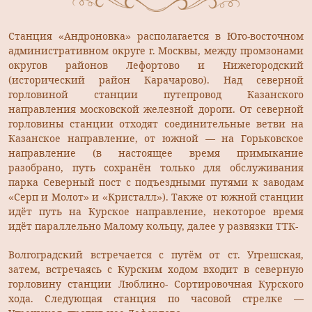
Станция «Андроновка» располагается в Юго-восточном
административном округе г. Москвы, между промзонами
округов районов Лефортово и Нижегородский
(исторический район Карачарово). Над северной
горловиной станции путепровод Казанского
направления московской железной дороги. От северной
горловины станции отходят соединительные ветви на
Казанское направление, от южной — на Горьковское
направление (в настоящее время примыкание
разобрано, путь сохранён только для обслуживания
парка Северный пост с подъездными путями к заводам
«Серп и Молот» и «Кристалл»). Также от южной станции
идёт путь на Курское направление, некоторое время
идёт параллельно Малому кольцу, далее у развязки ТТК-
Волгоградский встречается с путём от ст. Угрешская,
затем, встречаясь с Курским ходом входит в северную
горловину станции Люблино- Сортировочная Курского
хода. Следующая станция по часовой стрелке —