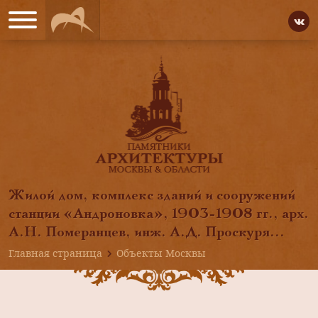
Жилой дом, комплекс зданий и сооружений
станции «Андроновка», 1903-1908 гг., арх.
А.Н. Померанцев, инж. А.Д. Проскуря...
Главная страница
Объекты Москвы