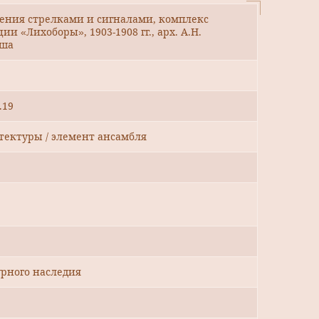
ления стрелками и сигналами, комплекс
и «Лихоборы», 1903-1908 гг., арх. А.Н.
йша
.19
тектуры / элемент ансамбля
рного наследия