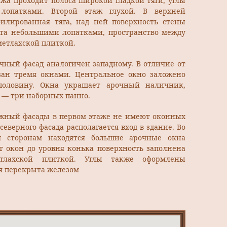
тажа проходит полоса широкой гладкой тяги, углы
опатками. Второй этаж глухой. В верхней
илированная тяга, над ней поверхность стены
нта небольшими лопатками, пространство между
метлахской плиткой.
чный фасад аналогичен западному. В отличие от
зан тремя окнами. Центральное окно заложено
половину. Окна украшает арочный наличник,
 — три наборных панно.
жный фасады в первом этаже не имеют оконных
северного фасада располагается вход в здание. Во
м сторонам находятся большие арочные окна
т окон до уровня конька поверхность заполнена
тлахской плиткой. Углы также оформлены
я перекрыта железом