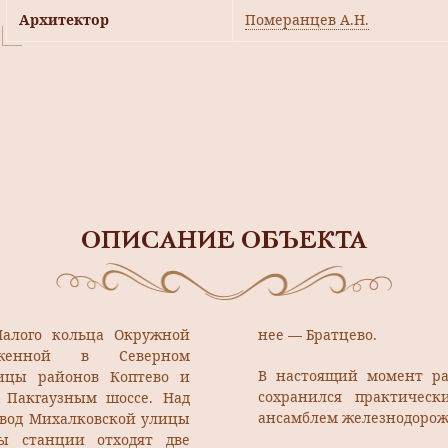
Архитектор
Померанцев А.Н.
ОПИСАНИЕ ОБЪЕКТА
Малого кольца Окружной
нее — Братцево.
оженной в Северном
В настоящий момент ра
ницы районов Коптево и
сохранился практическ
 Пакгаузным шоссе. Над
ансамблем железнодорожн
овод Михалковской улицы
ы станции отходят две