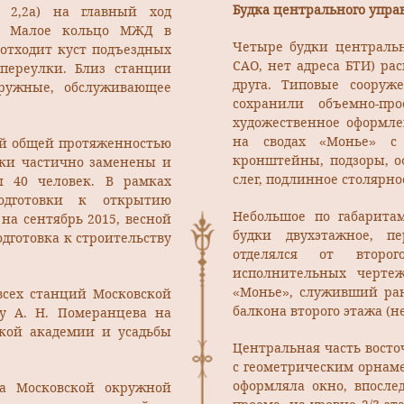
Будка центрального упра
2,2а) на главный ход
ей Малое кольцо МЖД в
Четыре будки центральн
 отходит куст подъездных
САО, нет адреса БТИ) ра
переулки. Близ станции
друга. Типовые сооруж
ружные, обслуживающее
сохранили объемно-про
художественное оформле
на сводах «Монье» с 
тей общей протяженностью
кронштейны, подзоры, 
лки частично заменены и
слег, подлинное столярно
 40 человек. В рамках
дготовки к открытию
Небольшое по габарита
на сентябрь 2015, весной
будки двухэтажное, п
одготовка к строительству
отделялся от второ
исполнительных чертеж
«Монье», служивший ран
всех станций Московской
балкона второго этажа (н
у А. Н. Померанцева на
ской академии и усадьбы
Центральная часть восто
с геометрическим орнаме
оформляла окно, впосле
на Московской окружной