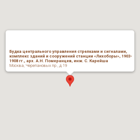
Будка центрального управления стрелками и сигналами,
комплекс зданий и сооружений станции «Лихоборы», 1903-
1908 гг., арх. А.Н. Померанцев, инж. С. Карейша
Москва, Черепановых пр., д.19