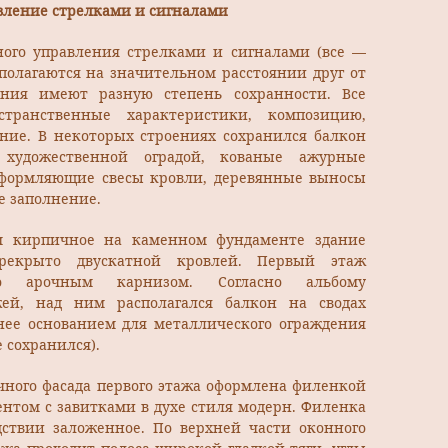
вление стрелками и сигналами
ого управления стрелками и сигналами (все —
сполагаются на значительном расстоянии друг от
ения имеют разную степень сохранности. Все
странственные характеристики, композицию,
ние. В некоторых строениях сохранился балкон
художественной оградой, кованые ажурные
оформляющие свесы кровли, деревянные выносы
е заполнение.
м кирпичное на каменном фундаменте здание
ерекрыто двускатной кровлей. Первый этаж
го арочным карнизом. Согласно альбому
ей, над ним располагался балкон на сводах
ее основанием для металлического ограждения
е сохранился).
чного фасада первого этажа оформлена филенкой
нтом с завитками в духе стиля модерн. Филенка
дствии заложенное. По верхней части оконного