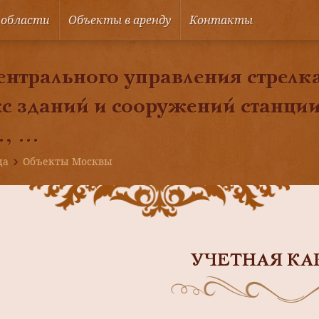
 области
Объекты в аренду
Контакты
ентрального управления стрелк
с зданий и сооружений станц
, ...
ца
Объекты Москвы
УЧЕТНАЯ КА