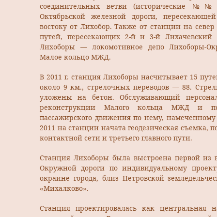
соединительных ветви (исторические №№ 
Октябрьской железной дороги, пересекающ
востоку от Лихобор. Также от станции на север
путей, пересекающих 2-й и 3-й Лихачевский 
Лихоборы — локомотивное депо Лихоборы-Ок
Малое кольцо МЖД.
В 2011 г. станция Лихоборы насчитывает 15 пу
около 9 км., стрелочных переводов — 88. Стре
уложены на бетон. Обслуживающий персонал
реконструкции Малого кольца МЖД и по
пассажирского движения по нему, намеченному 
2011 на станции начата геодезическая съемка, п
контактной сети и третьего главного пути.
Станция Лихоборы была выстроена первой из 
Окружной дороги по индивидуальному проект
окраине города, близ Петровской земледельче
«Михалково».
Станция проектировалась как центральная 