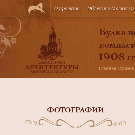
О проекте
Объекты Москвы и
Будка ц
комплек
1908 гг.
Главная страни
ФОТОГРАФИИ