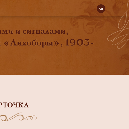
ами и сигналами,
ии «Лихоборы», 1903-
РТОЧКА