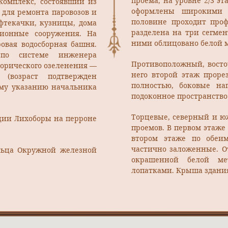
проема, на уровне 2/3 э
комплекс, состоявший из
оформлены широкими л
 для ремонта паровозов и
половине проходит проф
фтекачки, кузницы, дома
разделена на три сегме
ционные сооружения. На
ними облицовано белой 
овая водосборная башня.
 по системе инженера
Противоположный, восто
орического озеленения —
него второй этаж проре
 (возраст подтвержден
полностью, боковые на
ому указанию начальника
подоконное пространство
Торцевые, северный и ю
анции Лихоборы на перроне
проемов. В первом этаже 
втором этаже по обеи
частично заложенные. О
льца Окружной железной
окрашенной белой ме
лопатками. Крыша здани