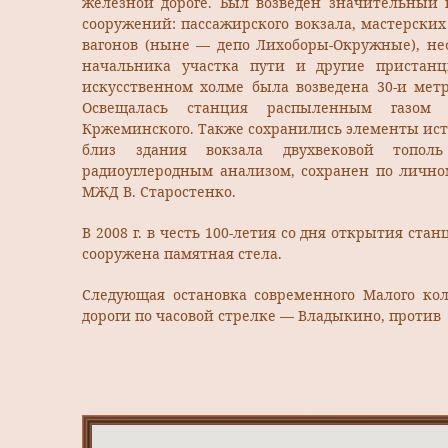
железной дороге. Был возведен значительный 
сооружений: пассажирского вокзала, мастерских
вагонов (ныне — депо Лихоборы-Окружные), не
начальника участка пути и другие пристан
искусственном холме была возведена 30-и метр
Освещалась станция распыленным газом
Кржеминского. Также сохранились элементы ист
близ здания вокзала двухвековой тополь
радиоуглеродным анализом, сохранен по личн
МЖД В. Старостенко.
В 2008 г. в честь 100-летия со дня открытия ст
сооружена памятная стела.
Следующая остановка современного Малого ко
дороги по часовой стрелке — Владыкино, против