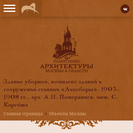
Здание уборной, комплекс зданий и
сооружений станции «Лихоборы», 1903-
1908 гг., арх. А.Н. Померанцев, инж. С.
Карейша
Главная страница
Объекты Москвы