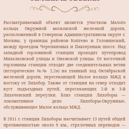
Рассматриваемый объект является участком Малого
кольца Окружной московской железной дороги,
расположенной в Северном Административном округе г.
Москвы, у границы районов Коптево и Головинский,
между проездом Черепановых и Пакгаузным шоссе. Над
западной горловиной станции проходит путепровод
Михалковской улицы и Онежской улицы. От восточной
горловины станции отходят две соединительных ветви
(исторические №№ 2,2а) на главный ход Октябрьской
железной дороги, пересекающей Малое кольцо МЖД в
востоку от Лихобор. Также от станции на север отходит
куст подъездных путей, пересекающих 2-й и 3-й
Лихачевский переулки. Близ станции Лихоборы —
локомотивное депо Лихоборы-Окружные,
обслуживающее Малое кольцо МЖД.
В 2011 г. станция Лихоборы насчитывает 15 путей общей
протяженностью около 9 км., стрелочных переводов —