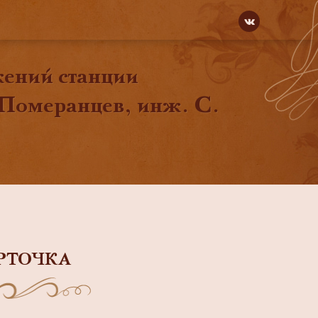
жений станции
 Померанцев, инж. С.
РТОЧКА