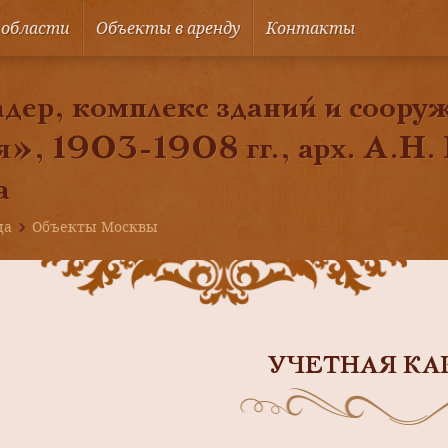
 области
Объекты в аренду
Контакты
дер, комплекс зданий и соору
», 1903-1908 гг., арх. А.Н.
а
ца
Объекты Москвы
УЧЕТНАЯ КА