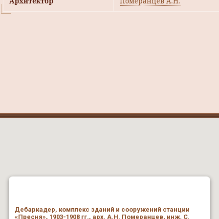
Архитектор
Померанцев А.Н.
Дебаркадер, комплекс зданий и сооружений станции
«Пресня», 1903-1908 гг., арх. А.Н. Померанцев, инж. С.