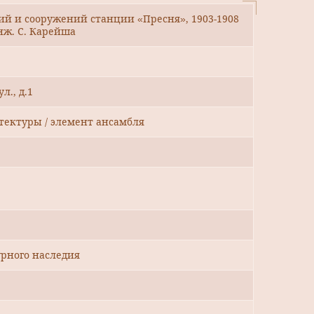
ий и сооружений станции «Пресня», 1903-1908
инж. С. Карейша
л., д.1
тектуры / элемент ансамбля
рного наследия