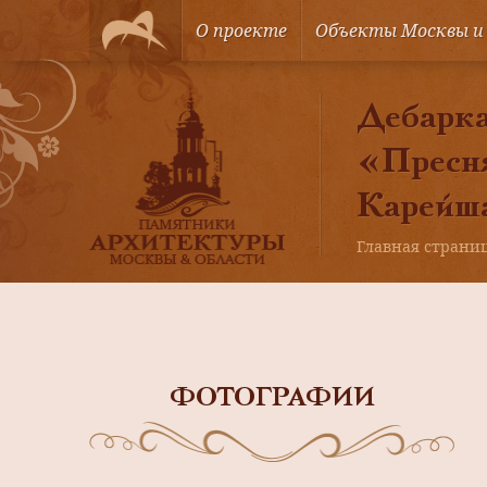
О проекте
Объекты Москвы и
Дебарка
«Пресня
Карейш
Главная страни
ФОТОГРАФИИ