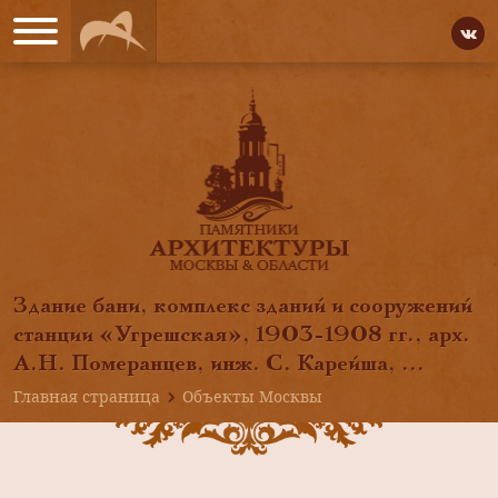
Здание бани, комплекс зданий и сооружений
станции «Угрешская», 1903-1908 гг., арх.
А.Н. Померанцев, инж. С. Карейша, ...
Главная страница
Объекты Москвы