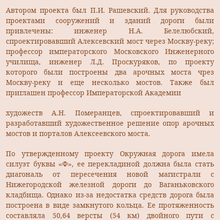
Автором проекта был П.И. Рашевский. Для руководства
проектами сооружений и зданий дороги были
привлечены: инженер Н.А. Белелюбский,
спроектировавший Алексевский мост через Москву-реку;
профессор императорского Московского Инженерного
училища, инженер Л.Д. Проскуряков, по проекту
которого были построены два арочных моста чрез
Москву-реку и еще несколько мостов. Также был
приглашен профессор Императорской Академии
художеств А.Н. Померанцев, спроектировавший и
разработавший художественное решение опор арочных
мостов и порталов Алексеевского моста.
По утвержденному проекту Окружная дорога имела
силуэт буквы «Ф», ее перекладиной должна была стать
диагональ от пересечения новой магистрали с
Нижегородской железной дороги до Ваганьковского
кладбища. Однако из-за недостатка средств дорога была
построена в виде замкнутого кольца. Ее протяженность
составляла 50,64 версты (54 км) двойного пути с