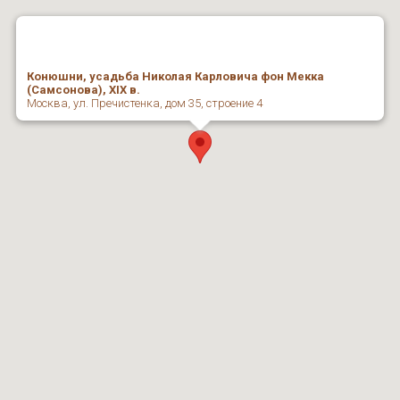
Конюшни, усадьба Николая Карловича фон Мекка
(Самсонова), XIX в.
Москва, ул. Пречистенка, дом 35, строение 4