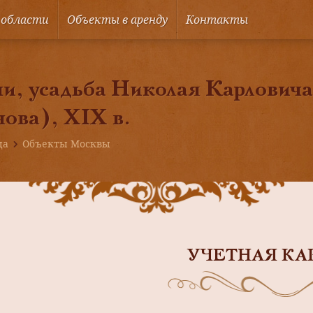
 области
Объекты в аренду
Контакты
, усадьба Николая Карлович
ова), XIX в.
ца
Объекты Москвы
УЧЕТНАЯ КА