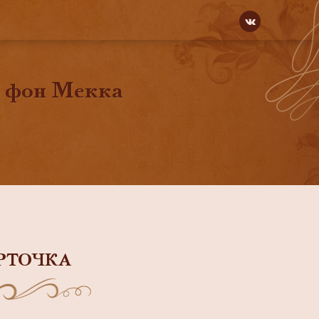
а фон Мекка
РТОЧКА