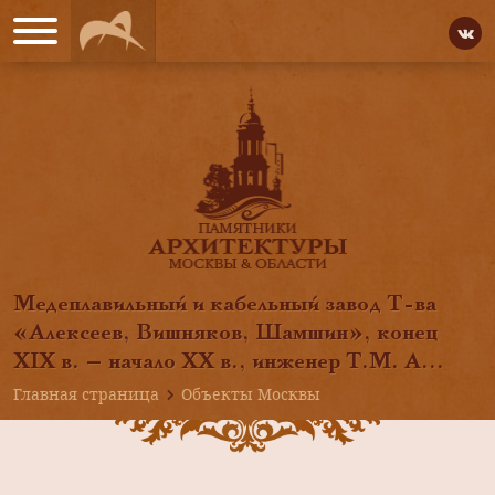
Медеплавильный и кабельный завод Т-ва
«Алексеев, Вишняков, Шамшин», конец
XIX в. — начало XX в., инженер Т.М. А...
Главная страница
Объекты Москвы