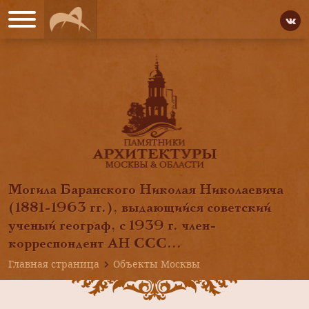
Могила Баранского Николая Николаевича
(1881-1963 гг.), выдающийся советский
ученый географ, с 1939 г. член-
корреспондент АН ССС...
Главная страница
Объекты Москвы