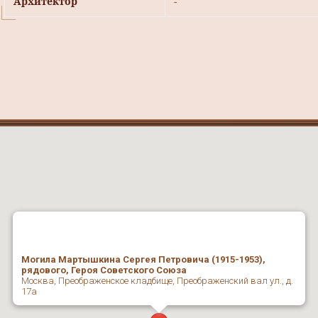
Архитектор
-
Могила Мартышкина Сергея Петровича (1915-1953),
рядового, Героя Советского Союза
Москва, Преображенское кладбище, Преображенский вал ул., д.
17а