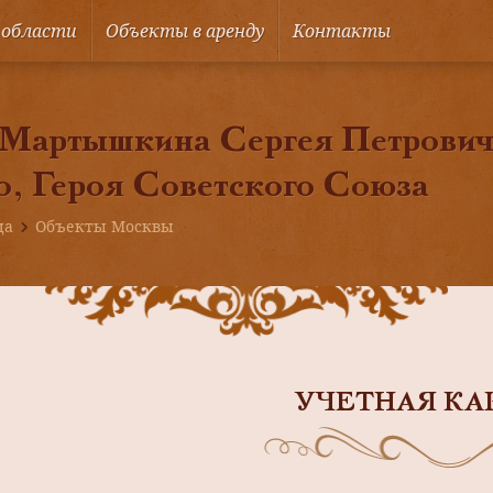
 области
Объекты в аренду
Контакты
Мартышкина Сергея Петрович
о, Героя Советского Союза
ца
Объекты Москвы
УЧЕТНАЯ КА