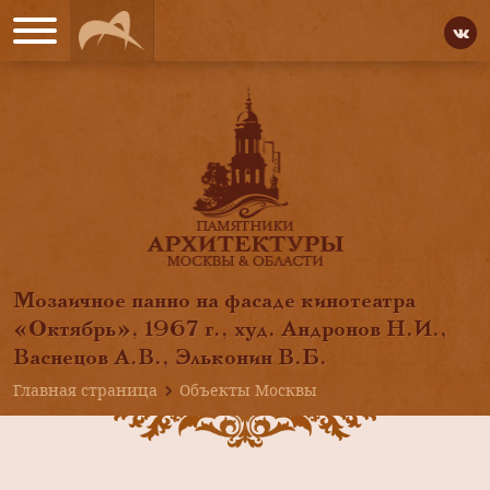
Мозаичное панно на фасаде кинотеатра
«Октябрь», 1967 г., худ. Андронов Н.И.,
Васнецов А.В., Эльконин В.Б.
Главная страница
Объекты Москвы