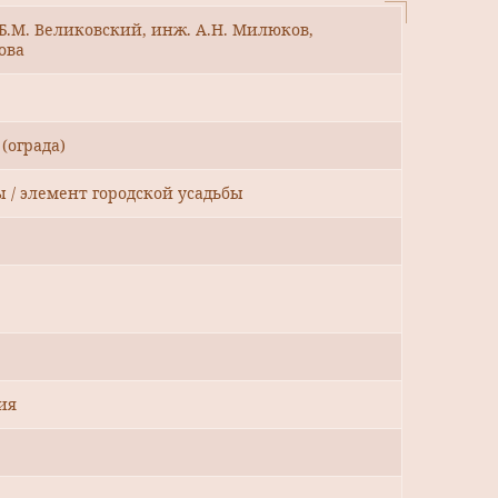
. Б.М. Великовский, инж. А.Н. Милюков,
ова
 (ограда)
ы / элемент городской усадьбы
ия