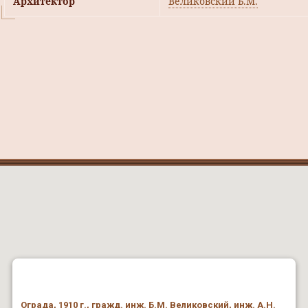
Архитектор
Великовский Б.М.
Ограда, 1910 г., гражд. инж. Б.М. Великовский, инж. А.Н.