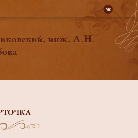
ликовский, инж. А.Н.
бова
РТОЧКА