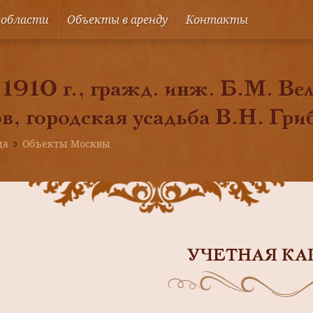
 области
Объекты в аренду
Контакты
 1910 г., гражд. инж. Б.М. Ве
, городская усадьба В.Н. Гри
ца
Объекты Москвы
УЧЕТНАЯ КА