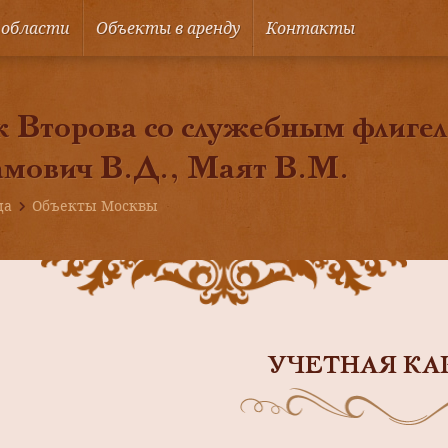
 области
Объекты в аренду
Контакты
 Второва со служебным флигеле
амович В.Д., Маят В.М.
ца
Объекты Москвы
УЧЕТНАЯ КА