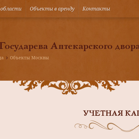
 области
Объекты в аренду
Контакты
Государева Аптекарского двора
ца
Объекты Москвы
УЧЕТНАЯ КА