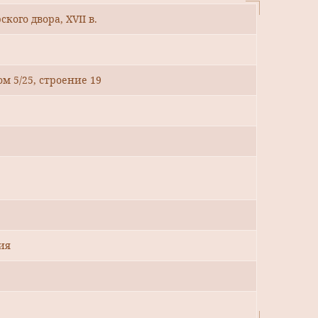
кого двора, XVII в.
ом 5/25, строение 19
ия