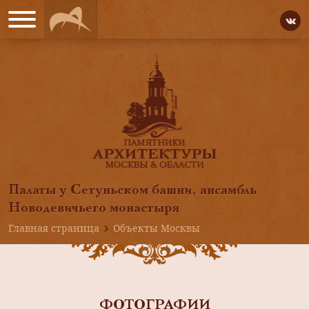
Палаты у Сетуньском башни, ансамбль
Новодевичьего монастыря
Главная страница
Объекты Москвы
ФОТОГРАФИИ