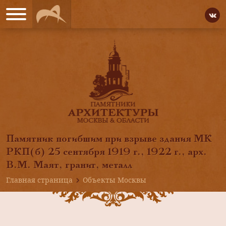
Памятник погибшим при взрыве здания МК
РКП(б) 25 сентября 1919 г., 1922 г., арх.
В.М. Маят, гранит, металл
Главная страница
Объекты Москвы