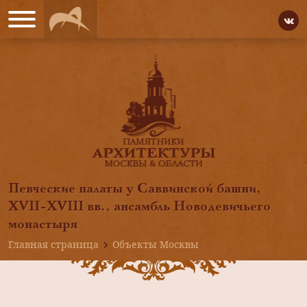
Певческие палаты у Саввинской башни,
XVII-XVIII вв., ансамбль Новодевичьего
монастыря
Главная страница
Объекты Москвы