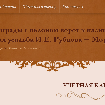
 области
Объекты в аренду
Контакты
грады с пилоном ворот и калит
ая усадьба И.Е. Рубцова — Мо
ца
Объекты Москвы
УЧЕТНАЯ КА