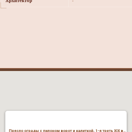
Архитектор
-
Прясло ограды с пилоном ворот и калиткой, 1-я треть XIX в.,