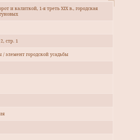
от и калиткой, 1-я треть XIX в., городская
ргуновых
2, стр. 1
ы / элемент городской усадьбы
ия