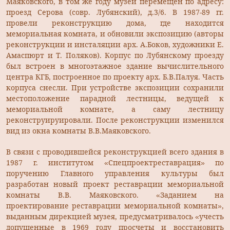
Маяковского, в том же году музей перемещен по адресу:
проезд Серова (совр. Лубянский), д.3/6. В 1987-89 гг.
провели реконструкцию дома, где находится
мемориальная комната, и обновили экспозицию (авторы
реконструкции и инсталяции арх. А.Боков, художники Е.
Амаспюрт и Т. Поляков). Корпус по Лубянскому проезду
был встроен в многоэтажное здание вычислительного
центра КГБ, построенное по проекту арх. Б.В.Палуя. Часть
корпуса снесли. При устройстве экспозиции сохранили
местоположение парадной лестницы, ведущей к
мемориальной комнате, а саму лестницу
реконструируировали. После реконструкции изменился
вид из окна комнаты В.В.Маяковского.
В связи с проводившейся реконструкцией всего здания в
1987 г. институтом «Спецпроектреставрация» по
поручению Главного управления культуры был
разработан новый проект реставрации мемориальной
комнаты В.В. Маяковского. «Заданием на
проектирование реставрации мемориальной комнаты»,
выданным дирекцией музея, предусматривалось «учесть
допущенные в 1969 году просчеты и восстановить