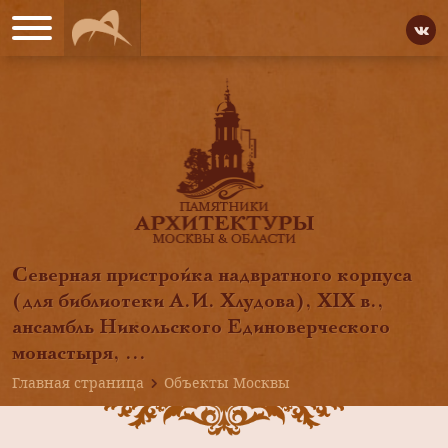
Северная пристройка надвратного корпуса
(для библиотеки А.И. Хлудова), XIX в.,
ансамбль Никольского Единоверческого
монастыря, ...
Главная страница
Объекты Москвы