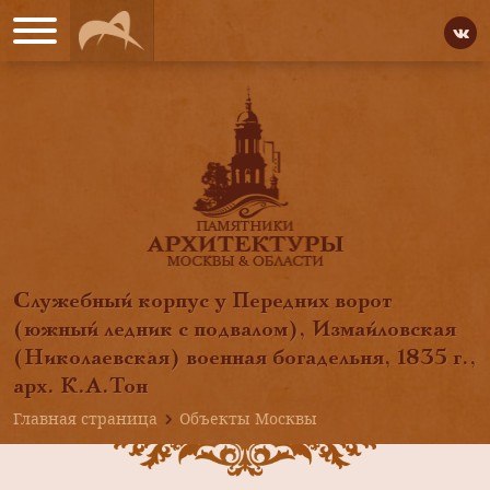
Служебный корпус у Передних ворот
(южный ледник с подвалом), Измайловская
(Николаевская) военная богадельня, 1835 г.,
арх. К.А.Тон
Главная страница
Объекты Москвы