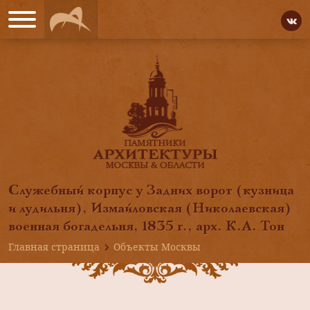
Служебный корпус у Задних ворот (кузница
и лудильня), Измайловская (Николаевская)
военная богадельня, 1835 г., арх. К.А. Тон
Главная страница
Объекты Москвы