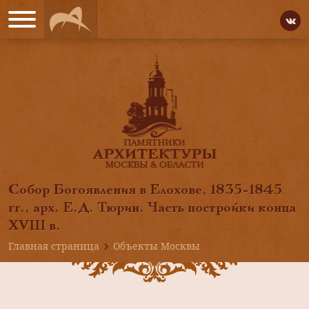
Собор Богоявления в Елохове, 1835-1845
гг., арх. Е.Д. Тюрин. Часть постройки конца
XVIII в.
Главная страница
Объекты Москвы