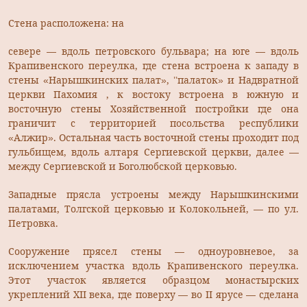
Стена расположена: на
севере — вдоль петровского бульвара; на юге — вдоль
Крапивенского переулка, где стена встроена к западу в
стены «Нарышкинских палат», ’’палаток» и Надвратной
церкви Пахомия , к востоку встроена в южную и
восточную стены Хозяйственной постройки где она
граничит с территорией посольства республики
«Алжир». Остальная часть восточной стены проходит под
гульбищем, вдоль алтаря Сергиевской церкви, далее —
между Сергиевской и Боголюбской церковью.
Западные прясла устроены между Нарышкинскими
палатами, Толгской церковью и Колокольней, — по ул.
Петровка.
Сооружение прясел стены — одноуровневое, за
исключением участка вдоль Крапивенского переулка.
Этот участок является образцом монастырских
укреплений XII века, где поверху — во II ярусе — сделана