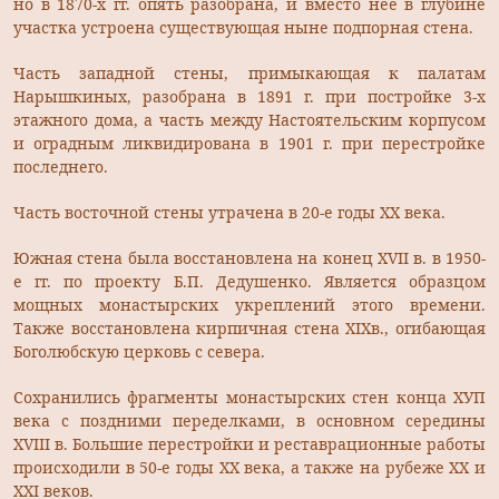
но в 1870-х гг. опять разобрана, и вместо неё в глубине
участка устроена существующая ныне подпорная стена.
Часть западной стены, примыкающая к палатам
Нарышкиных, разобрана в 1891 г. при постройке 3-х
этажного дома, а часть между Настоятельским корпусом
и оградным ликвидирована в 1901 г. при перестройке
последнего.
Часть восточной стены утрачена в 20-е годы XX века.
Южная стена была восстановлена на конец XVII в. в 1950-
е гг. по проекту Б.П. Дедушенко. Является образцом
мощных монастырских укреплений этого времени.
Также восстановлена кирпичная стена XIХв., огибающая
Боголюбскую церковь с севера.
Сохранились фрагменты монастырских стен конца ХУП
века с поздними переделками, в основном середины
XVIII в. Большие перестройки и реставрационные работы
происходили в 50-е годы XX века, а также на рубеже XX и
XXI веков.