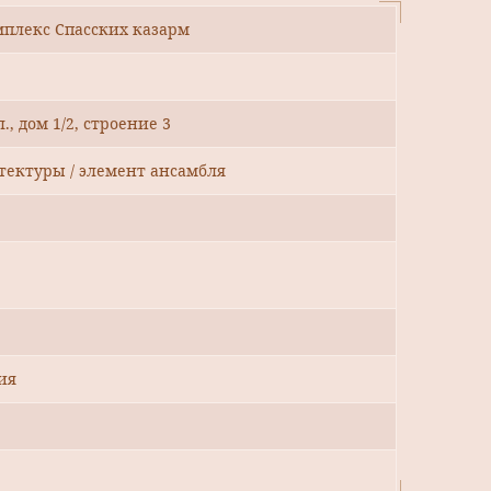
мплекс Спасских казарм
., дом 1/2, строение 3
тектуры / элемент ансамбля
ия