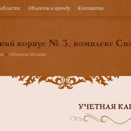
 области
Объекты в аренду
Контакты
кий корпус № 3, комплекс Сп
ца
Объекты Москвы
УЧЕТНАЯ КА