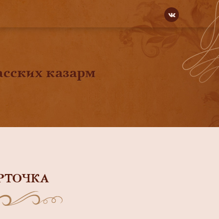
асских казарм
РТОЧКА