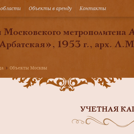
 области
Объекты в аренду
Контакты
 Московского метрополитена 
Арбатская», 1953 г., арх. Л.
ца
Объекты Москвы
УЧЕТНАЯ КА