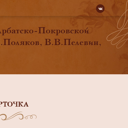
Арбатско-Покровской
М.Поляков, В.В.Пелевин,
РТОЧКА