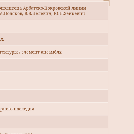
ополитена Арбатско-Покровской линии
Л.М.Поляков, В.В.Пелевин, Ю.П.Зенкевич
л.
тектуры / элемент ансамбля
рного наследия