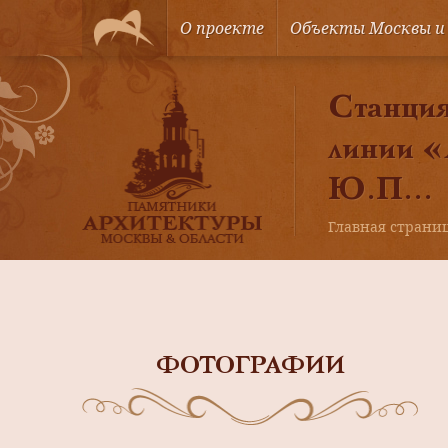
О проекте
Объекты Москвы и
Станция
линии «
Ю.П...
Главная страни
ФОТОГРАФИИ