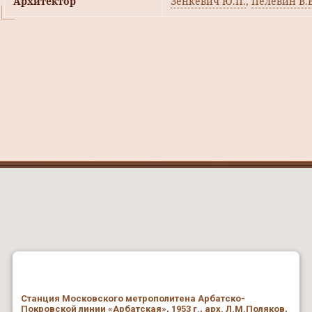
Архитектор
Зенкевич Ю.П.
,
Пелевин В.В
Станция Московского метрополитена Арбатско-
Покровской линии «Арбатская», 1953 г., арх. Л.М.Поляков,