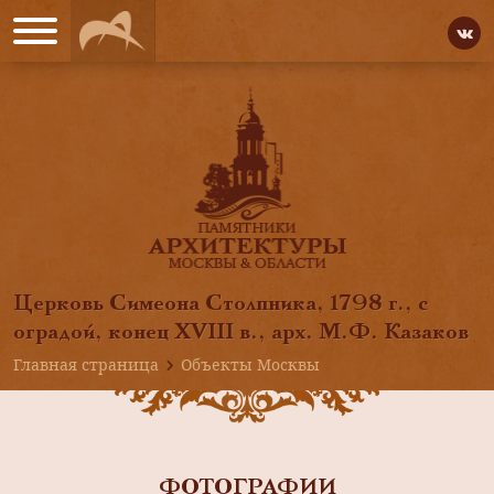
Церковь Симеона Столпника, 1798 г., с
оградой, конец XVIII в., арх. М.Ф. Казаков
Главная страница
Объекты Москвы
ФОТОГРАФИИ