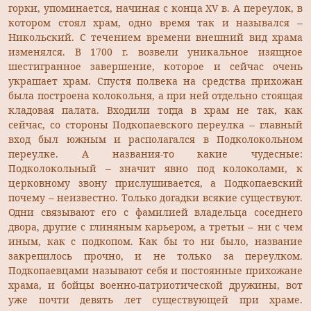
горки, упоминается, начиная с конца ХV в. А переулок, в
котором стоял храм, одно время так и назывался –
Никольский. С течением времени внешний вид храма
изменялся. В 1700 г. возвели уникальное изящное
шестигранное завершение, которое и сейчас очень
украшает храм. Спустя полвека на средства прихожан
была построена колокольня, а при ней отдельно стоящая
кладовая палата. Входили тогда в храм не так, как
сейчас, со стороны Подкопаевского переулка – главный
вход был южным и располагался в Подколокольном
переулке. А названия-то какие чудесные:
Подколокольный – значит явно под колоколами, к
церковному звону прислушивается, а Подкопаевский
почему – неизвестно. Только догадки всякие существуют.
Одни связывают его с фамилией владельца соседнего
двора, другие с глиняным карьером, а третьи – ни с чем
иным, как с подкопом. Как бы то ни было, название
закрепилось прочно, и не только за переулком.
Подкопаевцами называют себя и постоянные прихожане
храма, и бойцы военно-патриотической дружины, вот
уже почти девять лет существующей при храме.