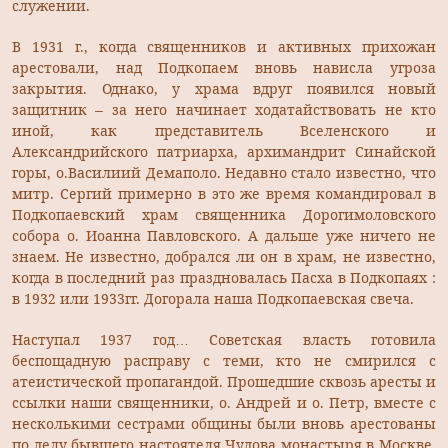
служении.
В 1931 г., когда священников и активных прихожан
арестовали, над Подкопаем вновь нависла угроза
закрытия. Однако, у храма вдруг появился новый
защитник – за него начинает ходатайствовать не кто
иной, как представитель Вселенского и
Александрийского патриарха, архимандрит Синайской
горы, о.Василиий Демаполо. Недавно стало известно, что
митр. Сергий примерно в это же время командировал в
Подкопаевский храм священника Дорогимоловского
собора о. Иоанна Павловского. А дальше уже ничего не
знаем. Не известно, добрался ли он в храм, не известно,
когда в последний раз праздновалась Пасха в Подкопаях :
в 1932 или 1933гг. Догорала наша Подкопаевская свеча.
Наступал 1937 год… Советская власть готовила
беспощадную расправу с теми, кто не смирился с
атеистической пропагандой. Прошедшие сквозь аресты и
ссылки наши священники, о. Андрей и о. Петр, вместе с
несколькими сестрами общины были вновь арестованы
по делу бывшего настоятеля Чудова монастыря в Москве,