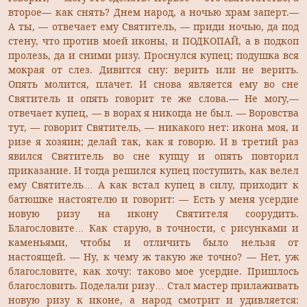
второе— как снять? Днем народ, а ночью храм заперт.—
А ты, — отвечает ему Святитель, — приди ночью, да под
стену, что против моей иконы, и ПОДКОПАЙ, а в подкоп
пролезь, да и сними ризу. Проснулся купец; подушка вся
мокрая от слез. Дивится сну: верить или не верить.
Опять молится, плачет. И снова является ему во сне
Святитель и опять говорит те же слова.— Не могу,—
отвечает купец, — в ворах я никогда не был. — Воровства
тут, — говорит Святитель, — никакого нет: икона моя, и
ризе я хозяин; делай так, как я говорю. И в третий раз
явился Святитель во сне купцу и опять повторил
приказание. И тогда решился купец поступить, как велел
ему Святитель… А как встал купец в силу, приходит к
батюшке настоятелю и говорит: — Есть у меня усердие
новую ризу на икону Святителя соорудить.
Благословите… Как старую, в точности, с рисунками и
каменьями, чтобы и отличить было нельзя от
настоящей. — Ну, к чему ж такую же точно? — Нет, уж
благословите, как хочу: таково мое усердие. Пришлось
благословить. Поделали ризу… Стал мастер прилаживать
новую ризу к иконе, а народ смотрит и удивляется: