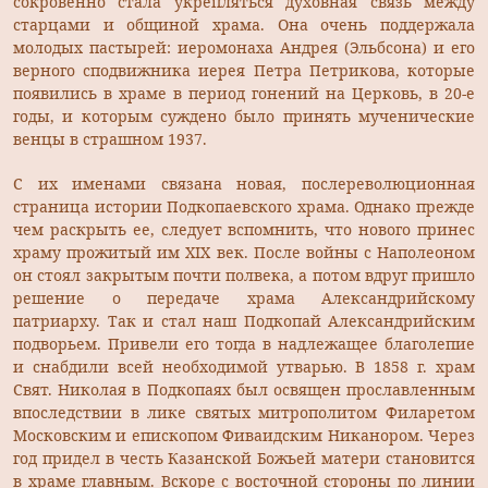
сокровенно стала укрепляться духовная связь между
старцами и общиной храма. Она очень поддержала
молодых пастырей: иеромонаха Андрея (Эльбсона) и его
верного сподвижника иерея Петра Петрикова, которые
появились в храме в период гонений на Церковь, в 20-е
годы, и которым суждено было принять мученические
венцы в страшном 1937.
С их именами связана новая, послереволюционная
страница истории Подкопаевского храма. Однако прежде
чем раскрыть ее, следует вспомнить, что нового принес
храму прожитый им ХIХ век. После войны с Наполеоном
он стоял закрытым почти полвека, а потом вдруг пришло
решение о передаче храма Александрийскому
патриарху. Так и стал наш Подкопай Александрийским
подворьем. Привели его тогда в надлежащее благолепие
и снабдили всей необходимой утварью. В 1858 г. храм
Свят. Николая в Подкопаях был освящен прославленным
впоследствии в лике святых митрополитом Филаретом
Московским и епископом Фиваидским Никанором. Через
год придел в честь Казанской Божьей матери становится
в храме главным. Вскоре с восточной стороны по линии