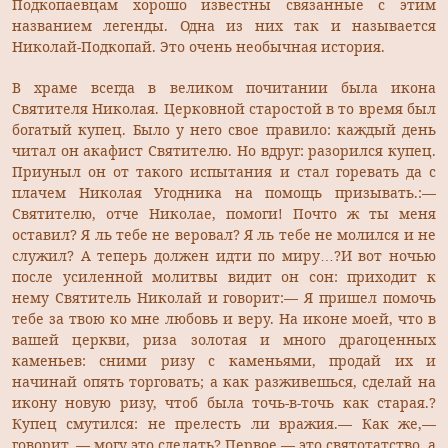
Подкопаевцам хорошо известны связанные с этим
названием легенды. Одна из них так и называется
Николай-Подкопай. Это очень необычная история.
В храме всегда в великом почитании была икона
Святителя Николая. Церковной старостой в то время был
богатый купец. Было у него свое правило: каждый день
читал он акафист Святителю. Но вдруг: разорился купец.
Приуныл он от такого испытания и стал горевать да с
плачем Николая Угодника на помощь призывать.:—
Святителю, отче Николае, помоги! Почто ж ты меня
оставил? Я ль тебе не веровал? Я ль тебе не молился и не
служил? А теперь должен идти по миру…?И вот ночью
после усиленной молитвы видит он сон: приходит к
нему Святитель Николай и говорит:— Я пришел помочь
тебе за твою ко мне любовь и веру. На иконе моей, что в
вашей церкви, риза золотая и много драгоценных
каменьев: сними ризу с каменьями, продай их и
начинай опять торговать; а как разживешься, сделай на
икону новую ризу, чтоб была точь-в-точь как старая.?
Купец смутился: не прелесть ли вражия.— Как же,—
говорит, — могу это сделать? Первое — это святотатство, а