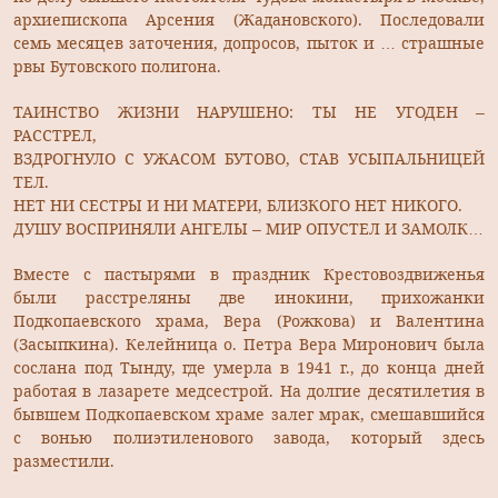
архиепископа Арсения (Жадановского). Последовали
семь месяцев заточения, допросов, пыток и … страшные
рвы Бутовского полигона.
ТАИНСТВО ЖИЗНИ НАРУШЕНО: ТЫ НЕ УГОДЕН –
РАССТРЕЛ,
ВЗДРОГНУЛО С УЖАСОМ БУТОВО, СТАВ УСЫПАЛЬНИЦЕЙ
ТЕЛ.
НЕТ НИ СЕСТРЫ И НИ МАТЕРИ, БЛИЗКОГО НЕТ НИКОГО.
ДУШУ ВОСПРИНЯЛИ АНГЕЛЫ – МИР ОПУСТЕЛ И ЗАМОЛК…
Вместе с пастырями в праздник Крестовоздвиженья
были расстреляны две инокини, прихожанки
Подкопаевского храма, Вера (Рожкова) и Валентина
(Засыпкина). Келейница о. Петра Вера Миронович была
сослана под Тынду, где умерла в 1941 г., до конца дней
работая в лазарете медсестрой. На долгие десятилетия в
бывшем Подкопаевском храме залег мрак, смешавшийся
с вонью полиэтиленового завода, который здесь
разместили.