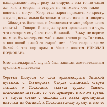
накладывают новую ризу на старую, а она точно такая
же, как и старая, и старую не снимают; что такое —
понять не могут… Когда стал народ подходить ко кресту,
а купец встал около батюшки и около иконы и говорит:
— Обождите, батюшка, и благословите мне доброе слово
сказать! — Говори! И поведал купец православным чудо,
что сотворил ему Святитель Николай. — Вижу, не верите
вы мне. Ну, мастер, снимай с иконы твою ризу. Тот снял,
а под новой ризой-то старой нет… Что тогда в храме
было?!..С тех пор храм в Москве зовется НИКОЛАЙ
ПОДКОПАЙ».
Этот легендарный случай был записан замечательным
духовным писателем
Сергеем Нилусом со слов архимандрита Оптиной
пустыни, о. Ксенофонта. Откуда оптинский старец
слышал о Подкопаях, сказать трудно. Однако,
доподлинно известно то, что примерно в это же время,
т.е. спустя сотню с лишним лет назад протянулись
ниточки из Оптиной к Подкопаевскому храму, и как-то