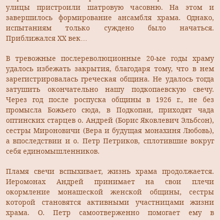
улицы пристроили шатровую часовню. На этом и
завершилось формирование ансамбля храма. Однако,
испытаниям только суждено было начаться.
Приближался ХХ век…
В тревожные послереволюционные 20-ые годы храму
удалось избежать закрытия, благодаря тому, что в нем
зарегистрировалась греческая община. Не удалось тогда
затушить окончательно нашу подкопаевскую свечу.
Через год после роспуска общины в 1926 г., не без
промысла Божьего сюда, в Подкопаи, приходят чада
оптинских старцев о. Андрей (Борис Яковлевич Эльбсон),
сестры Мироновичи (Вера и будущая монахиня Любовь),
а впоследствии и о. Петр Петриков, сплотившие вокруг
себя единомышленников.
Пламя свечи вспыхивает, жизнь храма продолжается.
Иеромонах Андрей принимает на свои плечи
окормление монашеской женской общины, сестры
которой становятся активными участницами жизни
храма. О. Петр самоотверженно помогает ему в