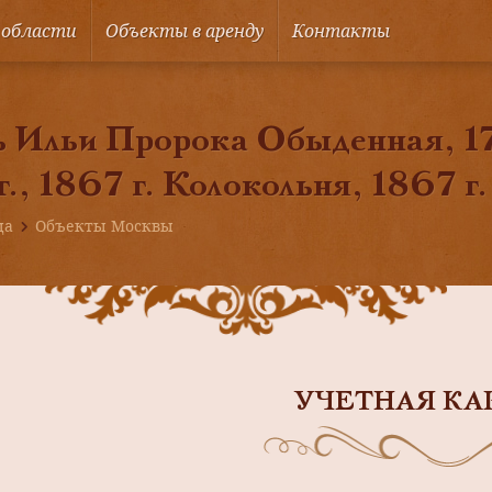
 области
Объекты в аренду
Контакты
 Ильи Пророка Обыденная, 17
 г., 1867 г. Колокольня, 1867 г.
ца
Объекты Москвы
УЧЕТНАЯ КА