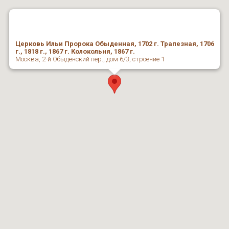
Церковь Ильи Пророка Обыденная, 1702 г. Трапезная, 1706
г., 1818 г., 1867 г. Колокольня, 1867 г.
Москва, 2-й Обыденский пер., дом 6/3, строение 1