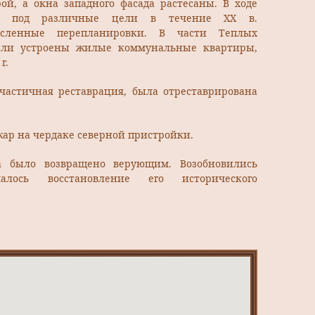
ой, а окна западного фасада растесаны. В ходе
ия под различные цели в течение XX в.
исленные перепланировки. В части Теплых
ыли устроены жилые коммунальные квартиры,
г.
ь частичная реставрация, была отреставрирована
ожар на чердаке северной пристройки.
а было возвращено верующим. Возобновились
лось восстановление его исторического