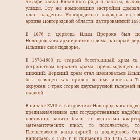
четыре лавки Калашного ряда и палаты, выхо
улицы. Эту же композицию застройки домовл
план владения Новгородского подворья из со
архива Новгородской области, датированный 1695
В 1676 г. церковь Илии Пророка был пе
Новгородского архиерейского дома, который дер
Ильинке свое подворье.
В 1678-1680 гг. старый бесстолпный храм св
устройством верхнего храма, превосходящего 
нижний. Верхний храм стал именоваться Ильи
был освящен как придел во имя апостола Т
окружен с трех сторон двухъярусной галереей 
главкой.
В начале XVIII в. в строениях Новгородского под
предназначенные для государственных надобнос
постоянно занято было то военными кварти
математических школ, то посольством, т
Плещеевскою канцелярией и подверглось бол
например, с 1707 г. и примерно по 1715 г. зде