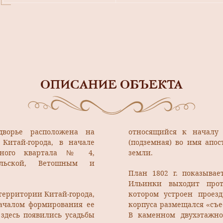
ОПИСАНИЕ ОБЪЕКТА
дворье расположена на
относящийся к началу
Китай-города, в начале
(подземная) во имя апо
нного квартала № 4,
земли.
ольской, Ветошным и
План 1802 г. показыва
Ильинки выходит про
территории Китай-города,
котором устроен проез
ачалом формирования ее
корпуса размещался «съе
 здесь появились усадьбы
В каменном двухэтажно