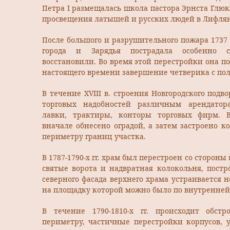
Петра I размещалась школа пастора Эрнста Глюка
просвещения латышей и русских людей в Лифля
После большого и разрушительного пожара 1737 г
города и Зарядья пострадала особенно с
восстановили. Во время этой перестройки она п
настоящего времени завершение четверика с по
В течение XVIII в. строения Новгородского подв
торговых надобностей различным арендатора
лавки, трактиры, конторы торговых фирм. 
вначале обнесено оградой, а затем застроено 
периметру границ участка.
В 1787-1790-х гг. храм был перестроен со сторон
святые ворота и надвратная колокольня, постр
северного фасада верхнего храма устраивается н
на площадку которой можно было по внутренней
В течение 1790-1810-х гг. происходит обстр
периметру, частичные перестройки корпусов, 