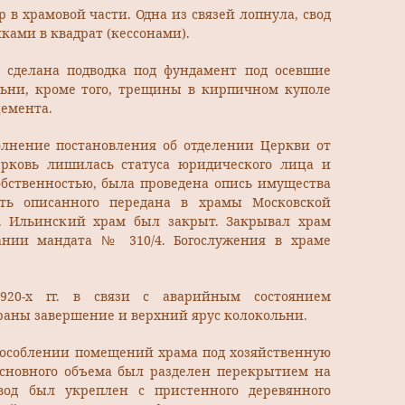
р в храмовой части. Одна из связей лопнула, свод
ками в квадрат (кессонами).
а сделана подводка под фундамент под осевшие
ьни, кроме того, трещины в кирпичном куполе
цемента.
сполнение постановления об отделении Церкви от
ерковь лишилась статуса юридического лица и
обственностью, была проведена опись имущества
ть описанного передана в храмы Московской
г. Ильинский храм был закрыт. Закрывал храм
ании мандата № 310/4. Богослужения в храме
920-х гг. в связи с аварийным состоянием
раны завершение и верхний ярус колокольни.
особлении помещений храма под хозяйственную
основного объема был разделен перекрытием на
вод был укреплен с пристенного деревянного