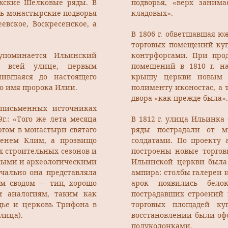
жские Шелковые ряды. В
подворья, «верх заним
ь монастырские подворья
кладовых».
евское, Воскресенское, а
В 1806 г. обветшавшая ю
торговых помещений ку
поминается Ильинский
контрфорсами. При про
е всей улице, первым
помещений в 1810 г. н
ившаяся до настоящего
крышу церкви новым ж
во имя пророка Илии.
полименту иконостас, а 
двора «как прежде была».
письменных источниках
г.: «Того же лета месяца
В 1812 г. улица Ильинка
ргом в монастыри святаго
ряды пострадали от м
менем Клим, а прозвищо
солдатами. По проекту 
х строительных сезонов и
построены новые торгов
нными и археологическими
Ильинской церкви была
ачально она представляла
ампира: столбы галереи 
м сводом — тип, хорошо
арок появились бело
м аналогиям, таким как
пострадавших строений 
ядье и церковь Трифона в
торговых площадей к
лица).
восстановлении были о
полуколонками.