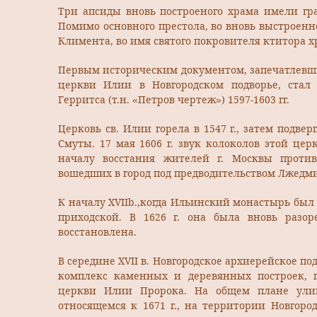
Три апсиды вновь построеного храма имели гр
Помимо основного престола, во вновь выстроенн
Климента, во имя святого покровителя ктитора х
Первым историческим документом, запечатлевши
церкви Илии в Новгородском подворье, стал 
Герритса (т.н. «Петров чертеж») 1597-1603 гг.
Церковь св. Илии горела в 1547 г., затем подве
Смуты. 17 мая 1606 г. звук колоколов этой це
началу восстания жителей г. Москвы против
вошедших в город под предводительством Лжедм
К началу XVIIb.,когда Ильинский монастырь был 
приходской. В 1626 г. она была вновь разор
восстановлена.
В середине XVII в. Новгородское архиерейское по
комплекс каменных и деревянных построек, г
церкви Илии Пророка. На общем плане ули
относящемся к 1671 г., на территории Новгоро