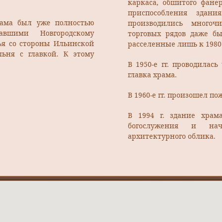
каркаса, обшитого фанер
приспособления здан
рама был уже полностью
производились многоч
авшими Новгородскому
торговых рядов даже б
ья со стороны Ильинской
расселенные лишь к 1980 
ьня с главкой. К этому
В 1950-е гг. проводилас
главка храма.
В 1960-е гг. произошел п
В 1994 г. здание храм
богослужения и нача
архитектурного облика.