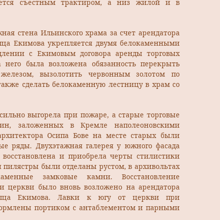
ается съестным трактиром, а низ жилой и в
жная стена Ильинского храма за счет арендатора
пца Екимова укрепляется двумя белокаменными
длении с Екимовым договора аренды торговых
а него была возложена обязанность перекрыть
елезом, вызолотить червонным золотом по
также сделать белокаменную лестницу в храм со
 сильно выгорела при пожаре, а старые торговые
ин, заложенных в Кремле наполеоновскими
архитектора Осипа Бове на месте старых были
ые ряды. Двухэтажная галерея у южного фасада
 восстановлена и приобрела черты стилистики
и пилястры были отделаны рустом, в архивольтах
каменные замковые камни. Восстановление
и церкви было вновь возложено на арендатора
упца Екимова. Лавки к югу от церкви при
формлены портиком с антаблементом и парными