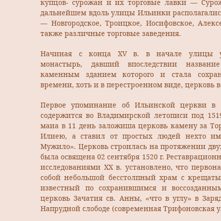
купцов- сурожан и их торговые лавки — Суро
дальнейшем вдоль улицы Ильинки располагалис
— Новгородское, Троицкое, Иосифовское, Алексе
также различные торговые заведения.
Начиная с конца XV в. в начале улицы у
монастырь, давший впоследствии названи
каменным зданием которого и стала сохран
времени, хоть и в перестроенном виде, церковь 
Первое упоминание об Ильинской церкви в 
содержится во Владимирской летописи под 1519
маиа в 11 день заложиша церковь камену за То
Илиею, а ставил от простых людей нехто и
Мужило». Церковь строилась на протяжении дву
была освящена 02 сентября 1520 г. Реставрацио
исследованиями XX в. установлено, что первон
собой небольшой бесстолпный храм с крещаты
известный по сохранившимся и воссозданны
церковь Зачатия св. Анны, «что в углу» в Зар
Напрудной слободе (современная Трифоновская у