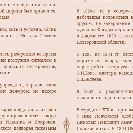
аненые очертания плана.
ой церкви был придел св.
В 1820-е гг. у северо-
рама.
небольшая колокольня в
ярусом. Ее завершение
м, хоть и условно, облик
куполом. Фасады церкви 
план г. Москвы Гесселя
в документе 1829 г., ны
Новгородской области.
рглась разорению во время
С 1825 по 1834 гг. бы
ркви послужил сигналом к
периметру двора, кол
 польских интервентов,
перестройки в корпусах 
итрия.
О.И.Бове, мастера каме
С.В.Беляева.
упразднен, церковь стала
ена пожаром, но вскоре
В 1852 г. разрабатыв
назначения, одна из кото
дворье представляло собой
В середине XIX в. торго
руппировавшихся вокруг
с ним Певческой слоб
ц Ильинка и Покровка,
Николай Павлович Азанч
дского подворья показаны
Пороховщиков. В 1864-18