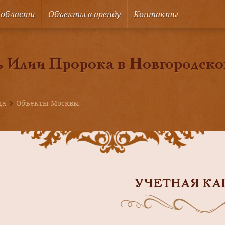
 области
Объекты в аренду
Контакты
 Илии Пророка в Новгородско
ца
Объекты Москвы
УЧЕТНАЯ КА