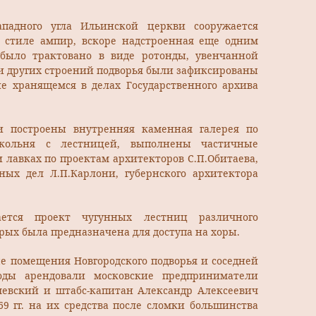
западного угла Ильинской церкви сооружается
 стиле ампир, вскоре надстроенная еще одним
 было трактовано в виде ротонды, увенчанной
и других строений подворья были зафиксированы
не хранящемся в делах Государственного архива
ли построены внутренняя каменная галерея по
окольня с лестницей, выполнены частичные
и лавках по проектам архитекторов С.П.Обитаева,
нных дел Л.П.Карлони, губернского архитектора
ается проект чугунных лестниц различного
рых была предназначена для доступа на хоры.
вые помещения Новгородского подворья и соседней
оды арендовали московские предприниматели
евский и штабс-капитан Александр Алексеевич
69 гг. на их средства после сломки большинства