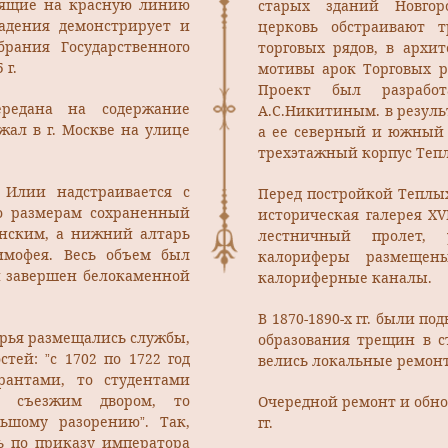
дящие на красную линию
старых зданий Новгор
адения демонстрирует и
церковь обстраивают 
брания Государственного
торговых рядов, в архи
 г.
мотивы арок Торговых ря
Проект был разработ
редана на содержание
А.С.Никитиным. в резуль
жал в г. Москве на улице
а ее северный и южный
трехэтажный корпус Тепл
. Илии надстраивается с
Перед постройкой Теплы
по размерам сохраненный
историческая галерея XV
нским, а нижний алтарь
лестничный пролет, 
имофея. Весь объем был
калориферы размещен
и завершен белокаменной
калориферные каналы.
В 1870-1890-х гг. были п
ворья размещались службы,
образования трещин в с
тей: ”с 1702 по 1722 год
велись локальные ремон
рантами, то студентами
о съезжим двором, то
Очередной ремонт и обно
ьшому разорению”. Так,
гг.
сь по приказу императора