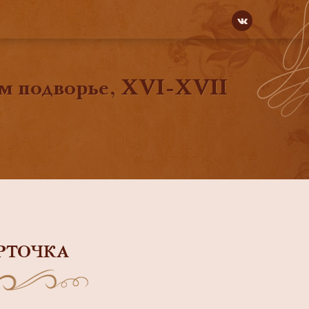
м подворье, XVI-XVII
РТОЧКА