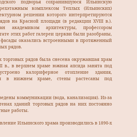
одского подворья сохранившуюся Ильинскую
трехэтажным комплексом Теплых (Ильинских)
тектурном решении которого интерпретируются
дов на Красной площади (в редакции XVIII в.).
ан академиком архитектуры, профессором
тате этих работ галереи церкви были разобраны,
 фасады оказались встроенными в протяженный
ых рядов.
х торговых рядов была снесена окружавшая храм
II в., в верхнем храме южная апсида занята под
устроено калориферное отопление здания,
ы в нижнем храме, стены растесаны под
одведены коммуникации (вода, канализация). Из-за
тенах зданий торговых рядов на них постоянно
тные работы.
вление Ильинского храма производились в 1890-х