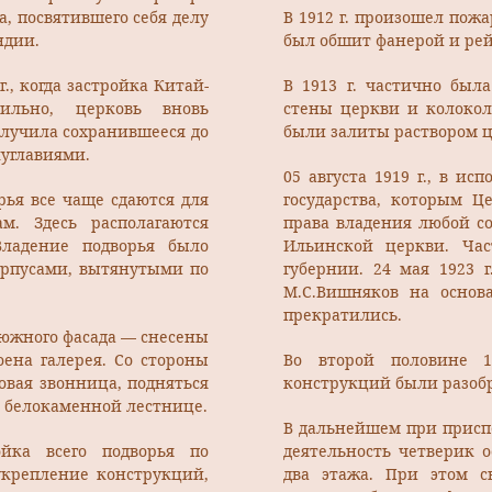
, посвятившего себя делу
В 1912 г. произошел пожа
ндии.
был обшит фанерой и рей
., когда застройка Китай-
В 1913 г. частично был
ильно, церковь вновь
стены церкви и колокол
олучила сохранившееся до
были залиты раствором 
луглавиями.
05 августа 1919 г., в и
орья все чаще сдаются для
государства, которым Ц
м. Здесь располагаются
права владения любой с
Владение подворья было
Ильинской церкви. Час
корпусами, вытянутыми по
губернии. 24 мая 1923 
М.С.Вишняков на основ
прекратились.
ы южного фасада — снесены
оена галерея. Со стороны
Во второй половине 1
овая звонница, подняться
конструкций были разоб
 белокаменной лестнице.
В дальнейшем при присп
ойка всего подворья по
деятельность четверик 
укрепление конструкций,
два этажа. При этом с