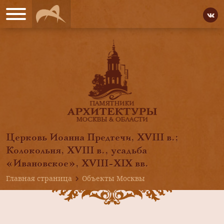
Церковь Иоанна Предтечи, XVIII в.;
Колокольня, XVIII в., усадьба
«Ивановское», XVIII-XIX вв.
Главная страница
Объекты Москвы