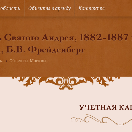
 области
Объекты в аренду
Контакты
 Святого Андрея, 1882-1887 гг
 Б.В. Фрейденберг
ца
Объекты Москвы
УЧЕТНАЯ КА