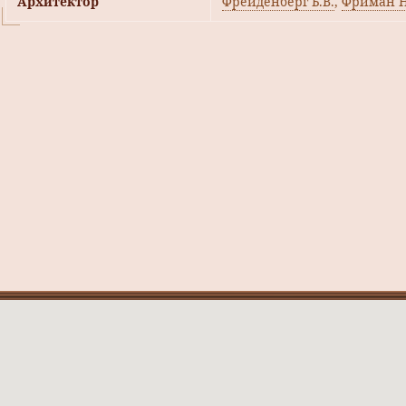
Архитектор
Фрейденберг Б.В.
,
Фриман Н