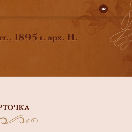
., 1895 г. арх. Н.
РТОЧКА