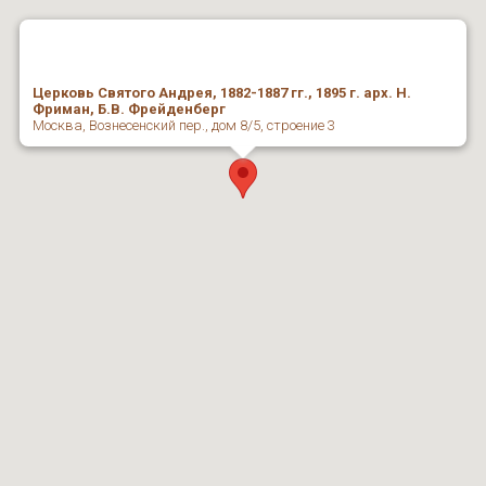
Церковь Святого Андрея, 1882-1887 гг., 1895 г. арх. Н.
Фриман, Б.В. Фрейденберг
Москва, Вознесенский пер., дом 8/5, строение 3