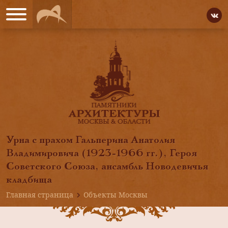
Урна с прахом Гальперина Анатолия
Владимировича (1923-1966 гг.), Героя
Советского Союза, ансамбль Новодевичья
кладбища
Главная страница
Объекты Москвы