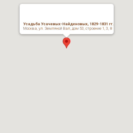
Усадьба Усачевых-Найденовых, 1829-1831 гг.
Москва, ул. Земляной Вал, дом 53, строение 1, 3, 8