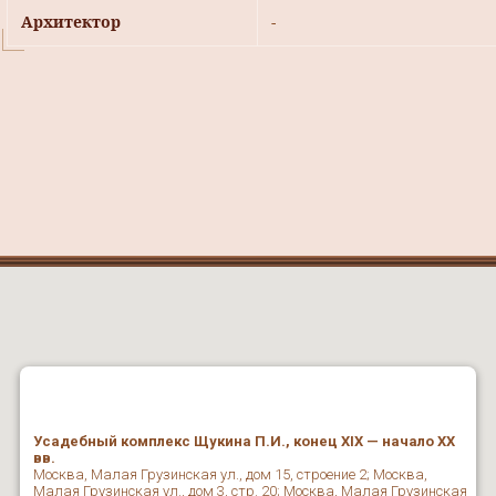
Архитектор
-
Усадебный комплекс Щукина П.И., конец XIX — начало ХХ
вв.
Москва, Малая Грузинская ул., дом 15, строение 2; Москва,
Малая Грузинская ул., дом 3, стр. 20; Москва, Малая Грузинская