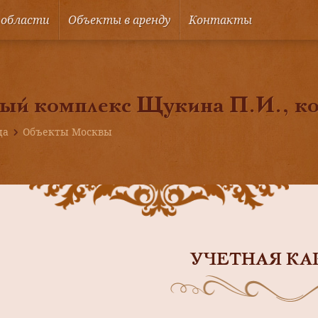
 области
Объекты в аренду
Контакты
ый комплекс Щукина П.И., ко
ца
Объекты Москвы
УЧЕТНАЯ КА