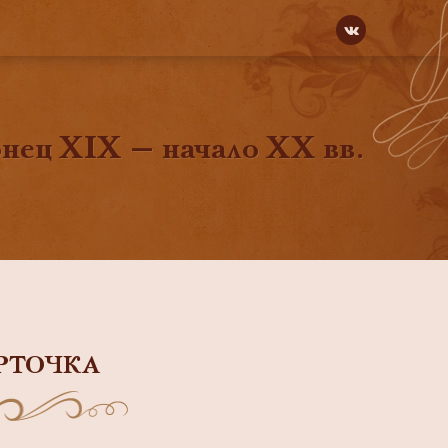
нец XIX — начало ХХ вв.
РТОЧКА