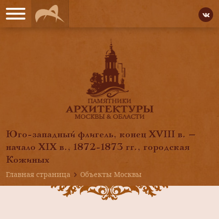
Юго-западный флигель, конец XVIII в. —
начало XIX в., 1872-1873 гг., городская
Кожиных
Главная страница
Объекты Москвы