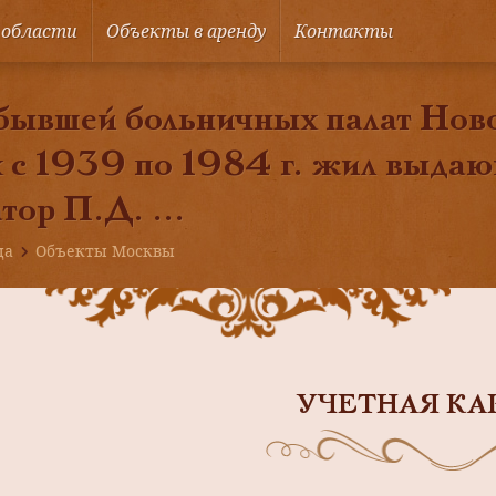
 области
Объекты в аренду
Контакты
бывшей больничных палат Ново
 с 1939 по 1984 г. жил выдаю
тор П.Д. ...
ца
Объекты Москвы
УЧЕТНАЯ КА