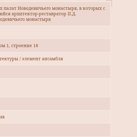
 палат Новодевичьего монастыря, в которых с
щийся архитектор-реставратор П.Д.
водевичьего монастыря
ом 1, строение 16
тектуры / элемент ансамбля
ия