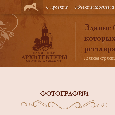
О проекте
Объекты Москвы и
Здание 
которых
реставра
Главная страни
ФОТОГРАФИИ