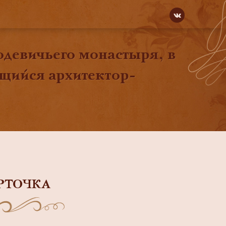
девичьего монастыря, в
щийся архитектор-
РТОЧКА