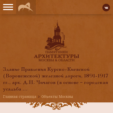
Здание Правления Курско-Киевской
(Воронежской) железной дороги, 1891-1917
гг., арх. Д.Н. Чичагов (в основе – городская
усадьба ...
Главная страница
Объекты Москвы