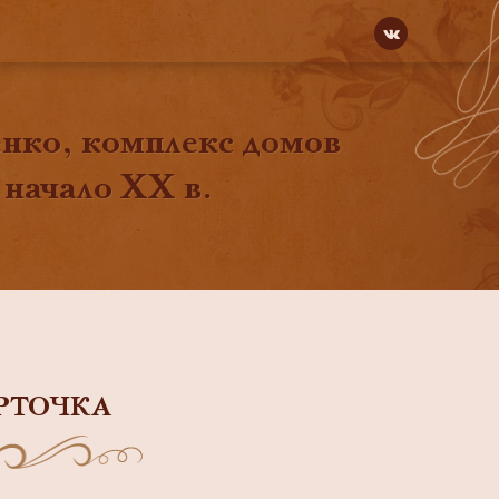
енко, комплекс домов
 начало ХХ в.
РТОЧКА