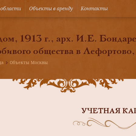
 области
Объекты в аренду
Контакты
ом, 1913 г., арх. И.Е. Бондар
бивого общества в Лефортово,
ца
Объекты Москвы
УЧЕТНАЯ КА