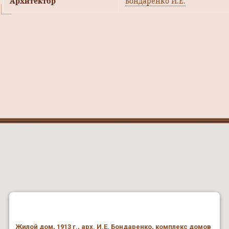
Архитектор
Бондаренко И.Е.
Жилой дом, 1913 г., арх. И.Е. Бондаренко, комплекс домов