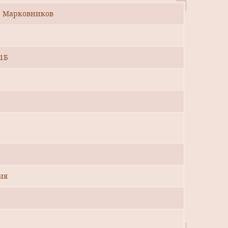
В. Марковников
1Б
ия