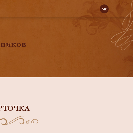
вников
РТОЧКА