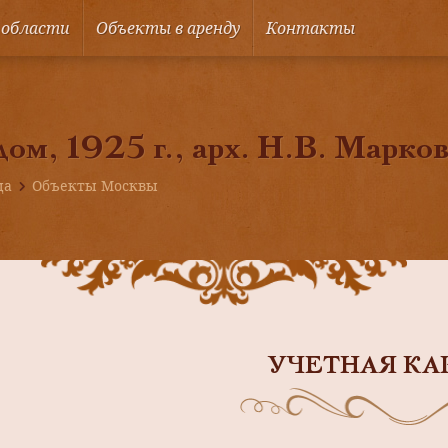
 области
Объекты в аренду
Контакты
ом, 1925 г., арх. Н.В. Марко
ца
Объекты Москвы
УЧЕТНАЯ КА