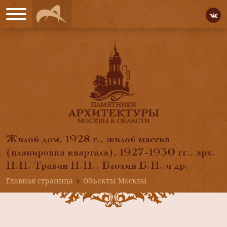
Жилой дом, 1928 г., жилой массив
(планировка квартала), 1927-1930 гг., арх.
Н.Н. Травин Н.Н., Блохин Б.Н. и др.
Главная страница
Объекты Москвы