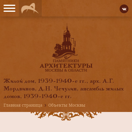
Жилой дом, 1939-1940-е гг., арх. А.Г.
Мордвинов, Д.Н. Чечулин, ансамбль жилых
домов, 1939-1940-е гг.
Главная страница
Объекты Москвы