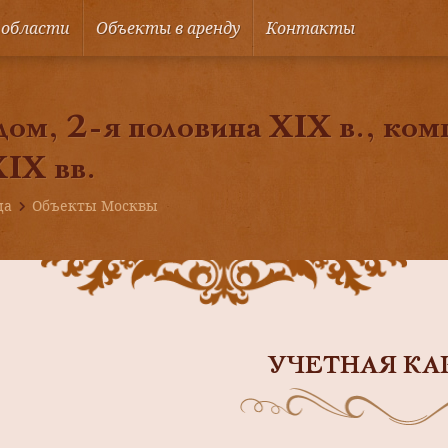
 области
Объекты в аренду
Контакты
ом, 2-я половина XIX в., ком
IX вв.
ца
Объекты Москвы
УЧЕТНАЯ КА