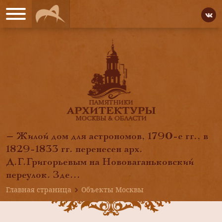
— Жилой дом для астрономов, 1790-е гг., в
1829-1833 гг. перенесен арх.
Д.Г.Григорьевым на Нововаганьковский
переулок. Зде...
Главная страница
Объекты Москвы